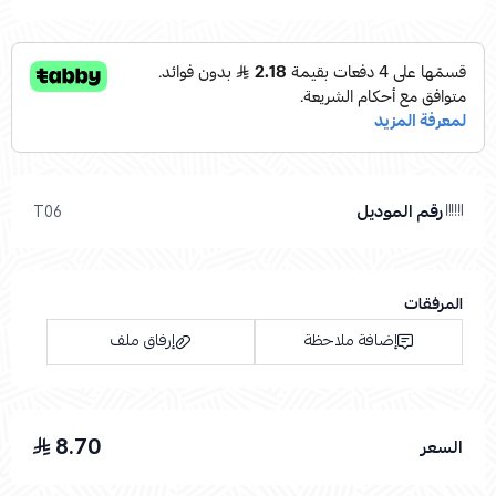
رقم الموديل
T06
المرفقات
إضافة ملاحظة
إرفاق ملف
8.70
السعر
اسحب و افلت الملف هنا
استعراض