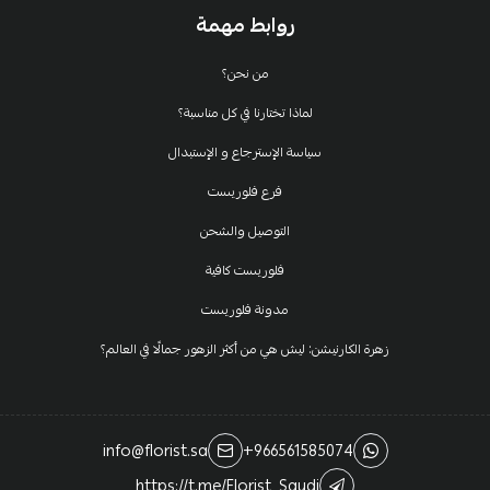
روابط مهمة
من نحن؟
لماذا تختارنا في كل مناسبة؟
سياسة الإسترجاع و الإستبدال
فرع فلوريست
التوصيل والشحن
فلوريست كافية
مدونة فلوريست
زهرة الكارنيشن: ليش هي من أكثر الزهور جمالًا في العالم؟
info@florist.sa
+966561585074
https://t.me/Florist_Saudi