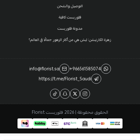
التوصيل والشحن
فلوريست كافية
مدونة فلوريست
زهرة الكارنيشن: ليش هي من أكثر الزهور جمالًا في العالم؟
info@florist.sa
+966561585074
https://t.me/Florist_Saudi
الحقوق محفوظة | 2026
فلوريست Florist