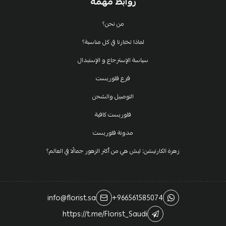
روابط مهمة
من نحن؟
لماذا تختارنا في كل مناسبة؟
سياسة الإسترجاع و الإستبدال
فرع فلوريست
التوصيل والشحن
فلوريست كافية
مدونة فلوريست
زهرة الكارنيشن: ليش هي من أكثر الزهور جمالًا في العالم؟
info@florist.sa
+966561585074
https://t.me/Florist_Saudi