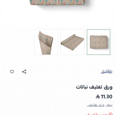
ورق تغليف نباتات
11.30
نبته ,
ورق تغليف ,
نفدت الكمية