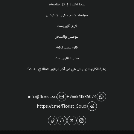
لماذا تختارنا في كل مناسبة؟
سياسة الإسترجاع و الإستبدال
فرع فلوريست
التوصيل والشحن
فلوريست كافية
مدونة فلوريست
زهرة الكارنيشن: ليش هي من أكثر الزهور جمالًا في العالم؟
info@florist.sa
+966561585074
https://t.me/Florist_Saudi