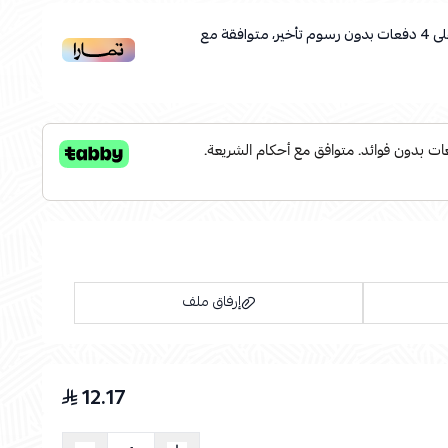
ى
4
دفعات بدون رسوم تأخير، متوافقة مع
إرفاق ملف
12.17
اسحب و افلت الملف هنا
استعراض