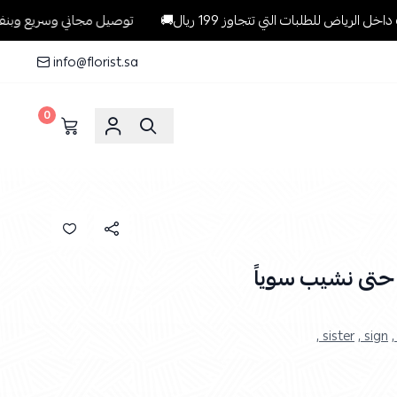
طلبات التي تتجاوز 199 ريال🚚
توصيل مجاني وسريع وبنفس اليوم للطل
info@florist.sa
0
حتى نشيب سوياً
sister ,
sign ,