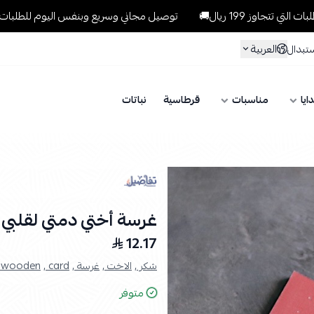
199 ريال🚚
توصيل مجاني وسريع وبنفس اليوم للطلبات داخل الرياض لل
العربية
ستبدال
ايا
مناسبات
قرطاسية
نباتات
غرسة أختي دمتي لقلبي 
12.17
شكر ,
الاخت ,
غرسة ,
card ,
wooden ,
متوفر