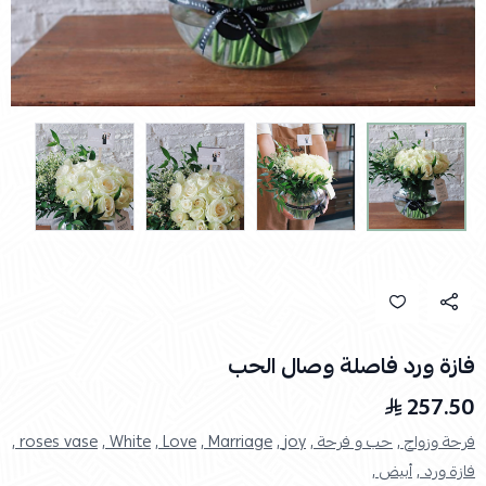
فازة ورد فاصلة وصال الحب
257.50
فرحة وزواج ,
حب و فرحة ,
joy ,
Marriage ,
Love ,
White ,
roses vase ,
فازة ورد ,
أبيض ,