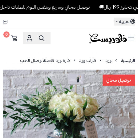
ريال🚚
توصيل مجاني وسريع وبنفس اليوم للطلبات داخل الرياض للطلبا
العربية
0
فلوريست Florist
الرئيسية
ورد
فازات ورد
فازة ورد فاصلة وصال الحب
توصيل مجاني