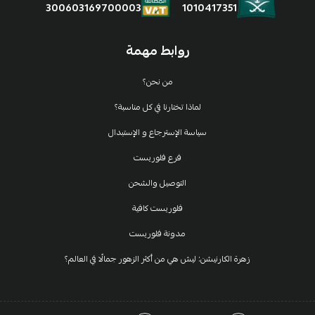
1010417351
300603169700003
روابط مهمة
من نحن؟
لماذا تختارنا في كل مناسبة؟
سياسة الإسترجاع و الإستبدال
فرع فلوريست
التوصيل والشحن
فلوريست كافية
مدونة فلوريست
زهرة الكارنيشن: ليش هي من أكثر الزهور جمالًا في العالم؟