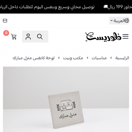
🚚
توصيل مجاني وسريع وبنفس اليوم للطلبات داخل الرياض للطلبات ال
العربية
0
فلوريست Florist
الرئيسية
مناسبات
مكتب وبيت
لوحة كانفس منزل مبارك