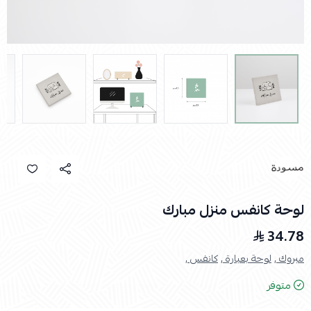
لوحة كانفس منزل مبارك
34.78
مبروك ,
لوحة بعبارة ,
كانفس ,
متوفر