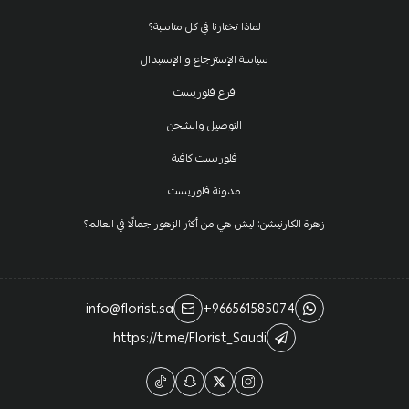
لماذا تختارنا في كل مناسبة؟
سياسة الإسترجاع و الإستبدال
فرع فلوريست
التوصيل والشحن
فلوريست كافية
مدونة فلوريست
زهرة الكارنيشن: ليش هي من أكثر الزهور جمالًا في العالم؟
info@florist.sa
+966561585074
https://t.me/Florist_Saudi