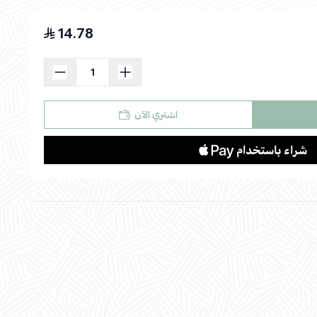
14.78
اسحب و افلت الملف هنا
استعراض
اشتري الآن