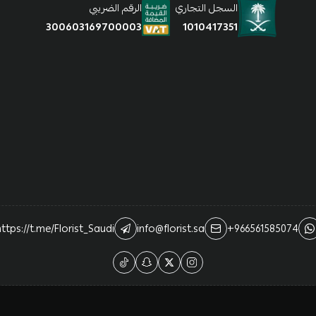
السجل التجاري
الرقم الضريبي
1010417351
300603169700003
ttps://t.me/Florist_Saudi
info@florist.sa
+966561585074