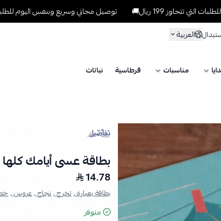
ز 199 ريال🚚
توصيل مجاني وسريع وبنفس اليوم للطلبات داخل الرياض 
العربية
ستبدال
ايا
مناسبات
قرطاسية
نباتات
بطاقة عسى أيامك كلها 
14.78
بطاقة بعبارة ,
تخرج ,
نجاح ,
عروس ,
خطو
متوفر