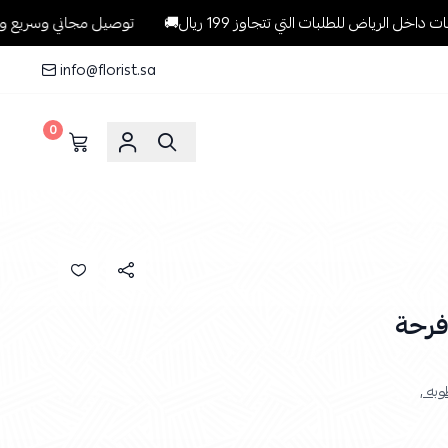
للطلبات التي تتجاوز 199 ريال🚚
توصيل مجاني وسريع وبنفس اليوم لل
info@florist.sa
0
فرحة
به ,