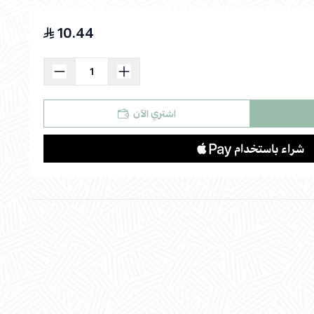
10.44
اسحب و افلت الملف هنا
استعراض
اشتري الآن