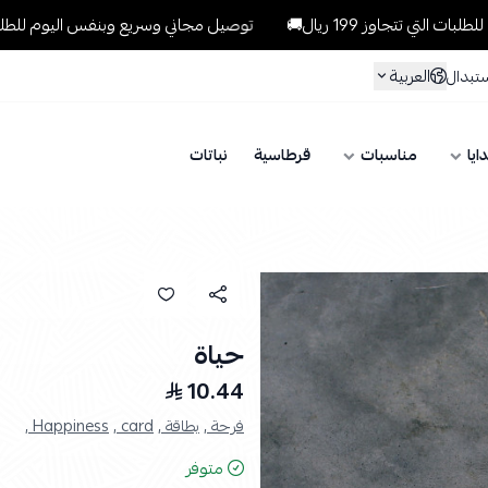
وز 199 ريال🚚
توصيل مجاني وسريع وبنفس اليوم للطلبات داخل الرياض
العربية
ستبدال
ايا
مناسبات
قرطاسية
نباتات
حياة
10.44
فرحة ,
بطاقة ,
card ,
Happiness ,
متوفر