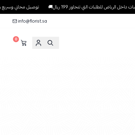
 للطلبات التي تتجاوز 199 ريال🚚
توصيل مجاني وسريع وبنفس اليوم 
info@florist.sa
0