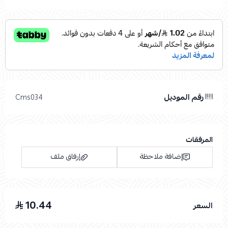
رقم الموديل
Cms034
المرفقات
إضافة ملاحظة
إرفاق ملف
10.44
السعر
اسحب و افلت الملف هنا
استعراض