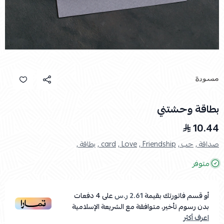
بطاقة وحشتني
10.44
صداقة ,
حب ,
Friendship ,
Love ,
card ,
بطاقة ,
متوفر
أو قسم فاتورتك بقيمة
2.61 ر.س
على
4
دفعات
بدون رسوم تأخير، متوافقة مع الشريعة الإسلامية
اعرف أكثر