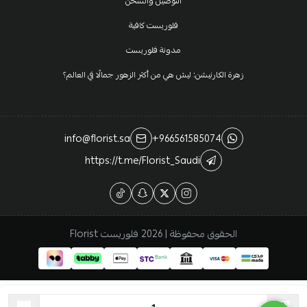
التوصيل والشحن
فلوريست كافية
مدونة فلوريست
زهرة الكارنيشن: ليش هي من أكثر الزهور جمالًا في العالم؟
info@florist.sa
+966561585074
https://t.me/Florist_Saudi
الحقوق محفوظة | 2026
فلوريست Florist