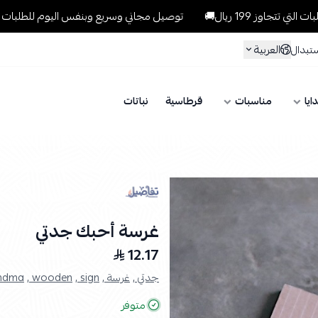
19 ريال🚚
توصيل مجاني وسريع وبنفس اليوم للطلبات داخل الرياض للط
العربية
ستبدال
ايا
مناسبات
قرطاسية
نباتات
غرسة أحبك جدتي
12.17
جدتي ,
غرسة ,
sign ,
wooden ,
dma ,
متوفر