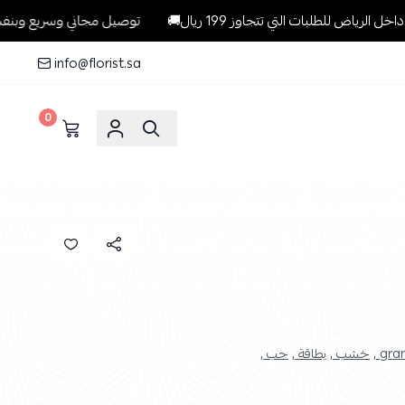
لبات التي تتجاوز 199 ريال🚚
توصيل مجاني وسريع وبنفس اليوم للطل
info@florist.sa
0
gran
خشب ,
بطاقة ,
حب ,