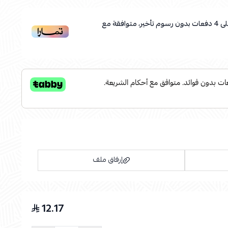
ى
4
دفعات بدون رسوم تأخير، متوافقة مع
إرفاق ملف
12.17
اسحب و افلت الملف هنا
استعراض