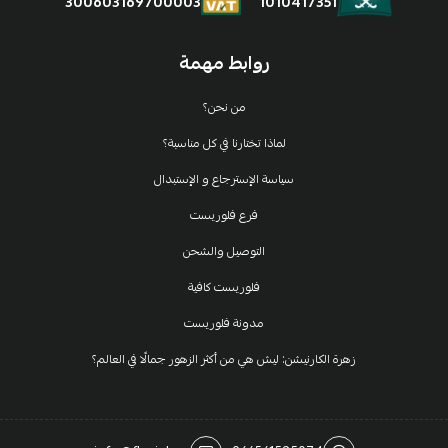
1010417351
300603169700003
روابط مهمة
من نحن؟
لماذا تختارنا في كل مناسبة؟
سياسة الإسترجاع و الإستبدال
فرع فلوريست
التوصيل والشحن
فلوريست كافية
مدونة فلوريست
زهرة الكارنيشن: ليش هي من أكثر الزهور جمالًا في العالم؟