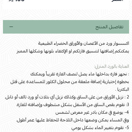
اسحب و افلت الملف هنا
استعراض
تفاصيل المنتج
اكسسوار ورد من الأغصان والأوراق الخضراء الطبيعية
يمكنكم إضافتها لتنسيق فازتكم او الإكتفاء بلونها وشكلها المميز
العناية بالورد المنزلي:
: نجهز فازة بداخلها ماء يصل لنصف الفازة تقريباً ويمكنك
بخطوة إختيارية إضافة ملعقة من محلول الكلور للمساعدة على قتل
البكتريا .
2 : نزيل الأوراق من على الساق وكذلك نزيل أي بتلات أو ورد تالف أو ذابل.
3: نقوم بقص الساق من الأسفل بشكل مشطوف وإضافته للفازة.
4- يوضع في مكان بادر غير معرض لشمس
وفي المساء يمكن وضعها داخل الثلاجة للحفاظ عليها عمر أطول.
5- نقوم بتغيير الماء بشكل يومي