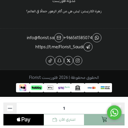
مدونة فلوريست
زهرة الكارنيشن: ليش هي من أكثر الزهور جمالًا في العالم؟
info@florist.sa
+966561585074
https://t.me/Florist_Saudi
الحقوق محفوظة | 2026
فلوريست Florist
اشتري الآن