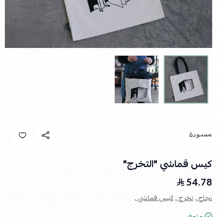
كيس قماشي "التخرج"
54.78
نجاح ,
تخرج ,
كيس قماشي ,
متوفر