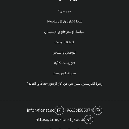
من نحن؟
لماذا تختارنا في كل مناسبة؟
سياسة الإسترجاع و الإستبدال
فرع فلوريست
التوصيل والشحن
فلوريست كافية
مدونة فلوريست
زهرة الكارنيشن: ليش هي من أكثر الزهور جمالًا في العالم؟
info@florist.sa
+966561585074
https://t.me/Florist_Saudi