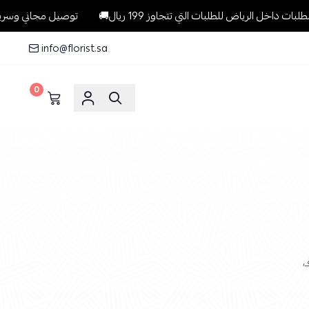
ياض للطلبات التي تتجاوز 199 ريال🚚
توصيل مجاني وسريع وبنفس اليو
info@florist.sa
0
,