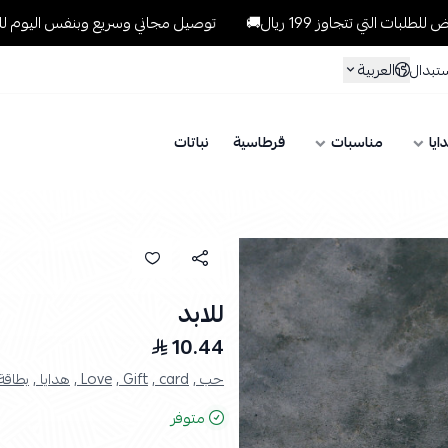
تجاوز 199 ريال🚚
توصيل مجاني وسريع وبنفس اليوم للطلبات داخل الر
العربية
ستبدال
ايا
مناسبات
قرطاسية
نباتات
للابد
10.44
حب ,
card ,
Gift ,
Love ,
هدايا ,
بطاقة 
متوفر