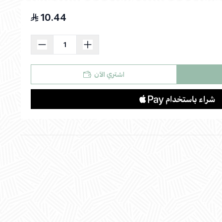
10.44
اسحب و افلت الملف هنا
استعراض
اشتري الآن