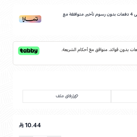
ى
4
دفعات بدون رسوم تأخير، متوافقة مع
إرفاق ملف
10.44
اسحب و افلت الملف هنا
استعراض