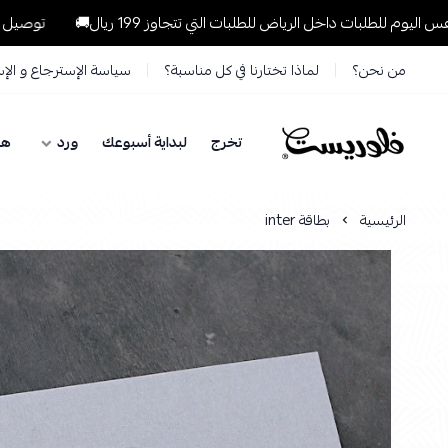
لبات داخل الرياض للطلبات التي تتجاوز 199 ريال🚚
توصيل مجاني وسر
من نحن؟
لماذا تختارنا في كل مناسبة؟
سياسة الإسترجاع و الإ
تخرج
لبداية أسبوعك
ورد
هد
فلوريست Florist
الرئيسية
بطاقة inter