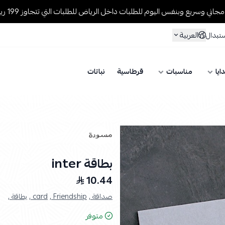
يع وبنفس اليوم للطلبات داخل الرياض للطلبات التي تتجاوز 199 ريال🚚
العربية
ستبدال
ايا
مناسبات
قرطاسية
نباتات
بطاقة inter
10.44
صداقة ,
Friendship ,
card ,
بطاقة ,
متوفر