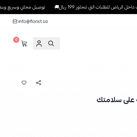
للطلبات التي تتجاوز 199 ريال🚚
توصيل مجاني وسريع وبنفس اليوم لل
info@florist.sa
0
 على سلامتك