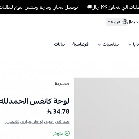
ز 199 ريال🚚
توصيل مجاني وسريع وبنفس اليوم للطلبات داخل الرياض 
العربية
ستبدال
ايا
مناسبات
قرطاسية
نباتات
لوحة كانفس الحمدلله
34.78
صداقة ,
حب ,
لوحة بعبارة ,
كانفس ,
متوفر