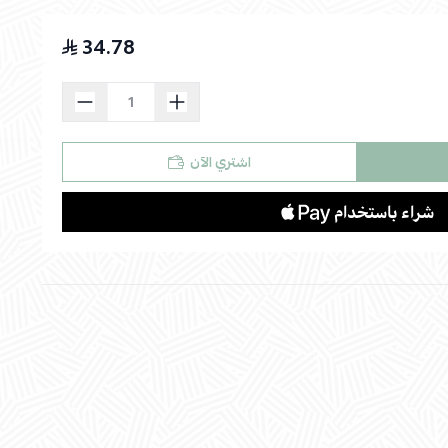
34.78
اسحب و افلت الملف هنا
استعراض
اشتري الآن