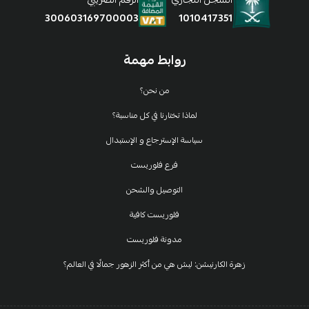
1010417351
300603169700003
روابط مهمة
من نحن؟
لماذا تختارنا في كل مناسبة؟
سياسة الإسترجاع و الإستبدال
فرع فلوريست
التوصيل والشحن
فلوريست كافية
مدونة فلوريست
زهرة الكارنيشن: ليش هي من أكثر الزهور جمالًا في العالم؟