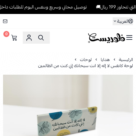
1 ريال🚚
توصيل مجاني وسريع وبنفس اليوم للطلبات داخل الرياض للطل
العربية
0
فلوريست Florist
الرئيسية
هدايا
لوحات
لوحة كانفس لا إله إلا انت سبحانك إني كنت من الظالمين