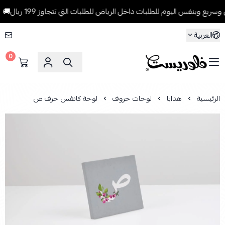
 وبنفس اليوم للطلبات داخل الرياض للطلبات التي تتجاوز 199 ريال🚚
العربية
0
فلوريست Florist
الرئيسية
هدايا
لوحات حروف
لوحة كانفس حرف ص