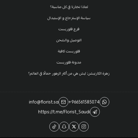
لماذا تختارنا في كل مناسبة؟
سياسة الإسترجاع و الإستبدال
فرع فلوريست
التوصيل والشحن
فلوريست كافية
مدونة فلوريست
زهرة الكارنيشن: ليش هي من أكثر الزهور جمالًا في العالم؟
info@florist.sa
+966561585074
https://t.me/Florist_Saudi