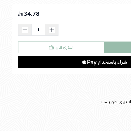
34.78
اسحب و افلت الملف هنا
استعراض
اشتري الآن
ات بيبي فلوريست