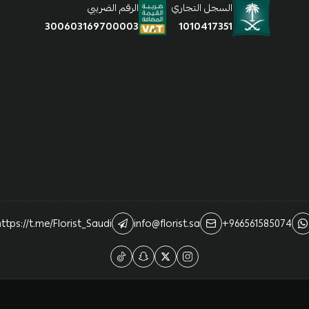
السجل التجاري
الرقم الضريبي
1010417351
300603169700003
ttps://t.me/Florist_Saudi
info@florist.sa
+966561585074