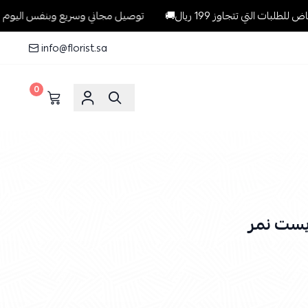
ي تتجاوز 199 ريال🚚
توصيل مجاني وسريع وبنفس اليوم للطلبات داخل 
info@florist.sa
0
يست نمر