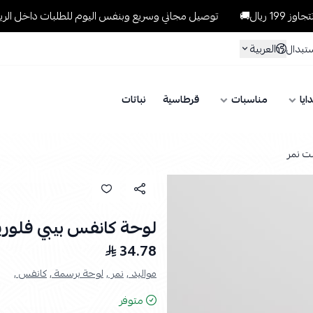
توصيل مجاني وسريع وبنفس اليوم للطلبات داخل الرياض للطلبات الت
العربية
ستبدال
ايا
مناسبات
قرطاسية
نباتات
ت نمر
لوحة كانفس بيبي فلور
34.78
مواليد ,
نمر ,
لوحة برسمة ,
كانفس ,
متوفر