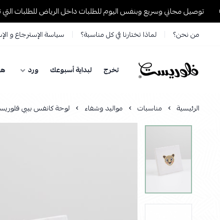
توصيل مجاني وسريع وبنفس اليوم للطلبات داخل الرياض للطلبات التي تتجاوز 199 ريال
من نحن؟
لماذا تختارنا في كل مناسبة؟
سياسة الإسترجاع و الإ
تخرج
لبداية أسبوعك
ورد
هد
فلوريست Florist
الرئيسية
مناسبات
مواليد وشفاء
لوحة كانفس بيبي فلوريس