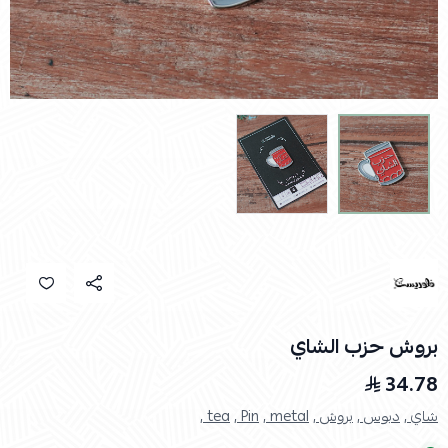
بروش حزب الشاي
34.78
شاي ,
دبوس ,
بروش ,
metal ,
Pin ,
tea ,