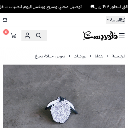
1 ريال🚚
توصيل مجاني وسريع وبنفس اليوم للطلبات داخل الرياض للطل
العربية
0
فلوريست Florist
الرئيسية
هدايا
بروشات
دبوس حياكة دماغ