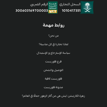
السجل التجاري
الرقم الضريبي
1010417351
300603169700003
روابط مهمة
من نحن؟
لماذا تختارنا في كل مناسبة؟
سياسة الإسترجاع و الإستبدال
فرع فلوريست
التوصيل والشحن
فلوريست كافية
مدونة فلوريست
زهرة الكارنيشن: ليش هي من أكثر الزهور جمالًا في العالم؟