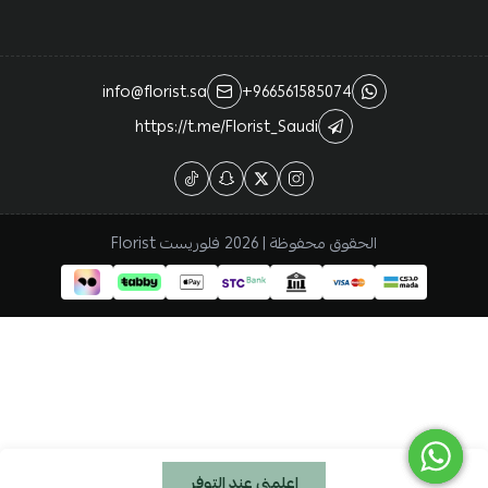
info@florist.sa
+966561585074
https://t.me/Florist_Saudi
الحقوق محفوظة | 2026
فلوريست Florist
اعلمني عند التوفر