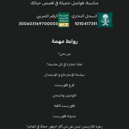
مناسبة، فواصل جميلة في قصص حياتك
السجل التجاري
الرقم الضريبي
1010417351
300603169700003
روابط مهمة
من نحن؟
لماذا تختارنا في كل مناسبة؟
سياسة الإسترجاع و الإستبدال
فرع فلوريست
التوصيل والشحن
فلوريست كافية
مدونة فلوريست
زهرة الكارنيشن: ليش هي من أكثر الزهور جمالًا في العالم؟