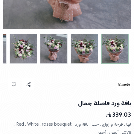
باقة ورد فاصلة جمال
339.03
لها ,
فرحة و زواج ,
حب ,
باقة ورد ,
roses bouquet ,
White ,
Red ,
Love ,
أبيض ,
أحمر ,