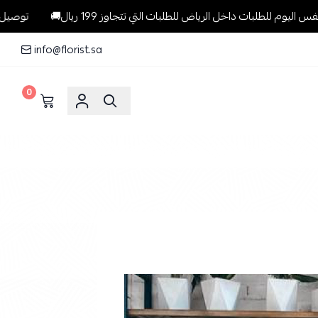
الرياض للطلبات التي تتجاوز 199 ريال🚚
توصيل مجاني وسريع وبنفس ا
info@florist.sa
0