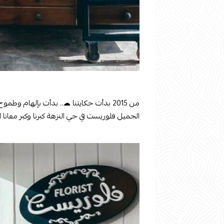
من 2015 بدأت حكايتنا ☁.. بدأت بإلهام وط
الجميل فلوريست في حي النزهة كبرنا وكبر معانا ا